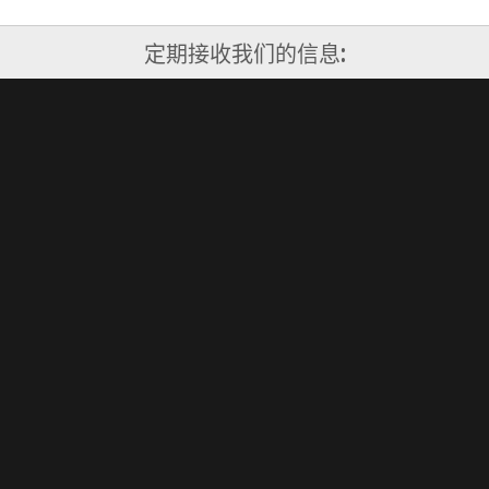
定期接收我们的信息:
订阅
Copyright 2026 Shanghai Valley, Inc. All Rights
Reserved.
联系我们
运作方式
投资者通道
关于我们
创业者通道
大企业创新