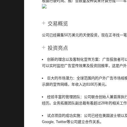
根据行驶时间、推广告数量及种类来计算分成——车
交易概览
公司已经募集50万美元的天使投资，现在正寻找一笔
投资亮点
创新的理念以及客制化宣传方案：广告投放者可
可以实时监控广告宣传效果及投资回报率，这是户外
巨大的市场潜力：全球范围内的户外广告市场规模可
示屏的宣传网络，年收入达8100万美元。
经验丰富的管理团队：公司联合创始人兼首席执
经历。业务拓展团队副总裁有着超过28年的相关工
试点项目的成功实施：公司已经在美国波士顿以及旧
Google, Twitter等公司建立合作关系。