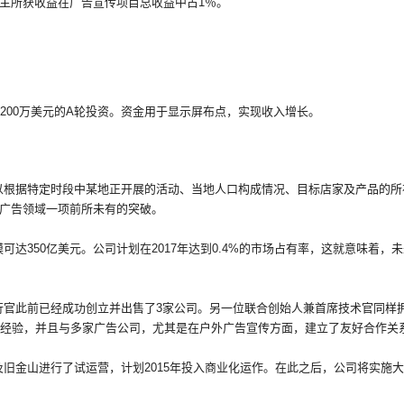
主所获收益在广告宣传项目总收益中占1％。
200万美元的A轮投资。资金用于显示屏布点，实现收入增长。
以根据特定时段中某地正开展的活动、当地人口构成情况、目标店家及产品的所
广告领域一项前所未有的突破。
达350亿美元。公司计划在2017年达到0.4%的市场占有率，这就意味着，未来
行官此前已经成功创立并出售了3家公司。另一位联合创始人兼首席技术官同样
作经验，并且与多家广告公司，尤其是在户外广告宣传方面，建立了友好合作关
金山进行了试运营，计划2015年投入商业化运作。在此之后，公司将实施大型广