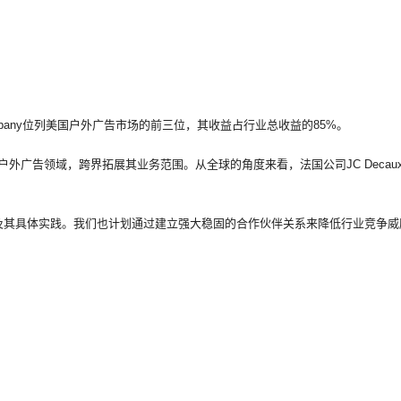
ertising Company位列美国户外广告市场的前三位，其收益占行业总收益的85%。
入户外广告领域，跨界拓展其业务范围。从全球的角度来看，法国公司JC Decaux
及其具体实践。我们也计划通过建立强大稳固的合作伙伴关系来降低行业竞争威